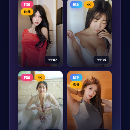
我家的小日子
月面迷雾·典藏
韩国
日本
4K
综艺
2025
动漫
2017
独播
主演：
朴宝剑、金高
主演：
张译、黄渤 等
银 等
月面迷雾·典藏是一
四位常年外景拍摄的
部以冒险为核心的影
演员，被要求在镜头
视作品，围绕危机、
前过整整十二周「不
反转与人物成长展
出门」的家居生活。
开，整体节奏紧凑，
97,438
8.5
冒险
一日三餐、整理衣
值得推荐观看。
97,499
8.6
喜剧
柜、阳台种菜，把综
99:02
99:34
艺还给「家」。
危城代码
终局审判·典藏
韩国
4K
日本
综艺
2016
纪录片
2017
高分
主演：
周迅、木村拓
主演：
周迅、张译 等
哉 等
终局审判·典藏是一
危城代码是一部以爱
部以犯罪为核心的影
情为核心的影视作
视作品，围绕危机、
品，围绕危机、反转
反转与人物成长展
与人物成长展开，整
开，整体节奏紧凑，
97,204
7.4
犯罪
体节奏紧凑，值得推
值得推荐观看。
97,290
6.7
爱情