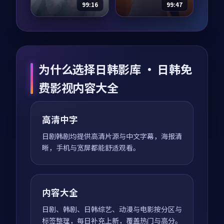
荐观看。
99:16
99:47
星河回响·纪念
天际入口·典藏
版
纪录片
2019
动漫
2023
主演：
梁朝伟、沈腾
主演：
黄渤、梁朝伟
为什么选择日韩影库 · 日韩免
等
等
星河回响·纪念版是
天际入口·典藏是一
费影视内容大全
一部以战争为核心的
部以犯罪为核心的影
影视作品，围绕危
视作品，围绕危机、
机、反转与人物成长
反转与人物成长展
高清中字
展开，整体节奏紧
开，整体节奏紧凑，
97,106
8.4
97,053
9.3
战争
犯罪
凑，值得推荐观看。
值得推荐观看。
日剧韩剧均提供高清片源与中文字幕，海报清
晰，手机与宽屏都能舒适观看。
内容大全
日剧、韩剧、日韩综艺、动漫与电影按分区与
标签整理，每日补充上新，覆盖热门与高分。