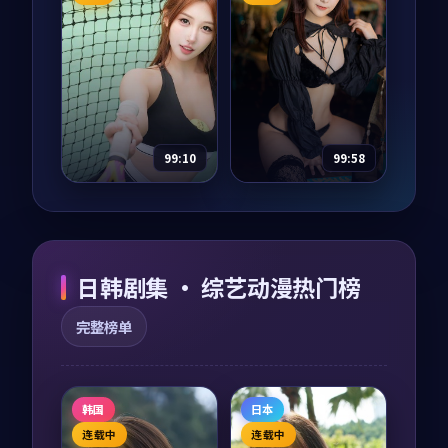
主演：
木村拓哉、易
主演：
雷佳音、章子
烊千玺 等
怡 等
终局追凶·纪念版是
天际指令·纪念版是
一部以冒险为核心的
一部以爱情为核心的
影视作品，围绕危
影视作品，围绕危
机、反转与人物成长
机、反转与人物成长
展开，整体节奏紧
展开，整体节奏紧
76,618
9.5
75,982
9.5
冒险
爱情
凑，值得推荐观看。
凑，值得推荐观看。
99:10
99:58
霓虹失序
零号迷雾·纪念
版
纪录片
2019
电影
2023
主演：
汤唯、黄渤 等
主演：
刘亦菲、周迅
日韩剧集 · 综艺动漫热门榜
等
霓虹失序是一部以爱
情为核心的影视作
零号迷雾·纪念版是
完整榜单
品，围绕危机、反转
一部以爱情为核心的
与人物成长展开，整
影视作品，围绕危
体节奏紧凑，值得推
机、反转与人物成长
26,360
9.5
爱情
荐观看。
展开，整体节奏紧
65,715
9.5
爱情
凑，值得推荐观看。
韩国
日本
连载中
连载中