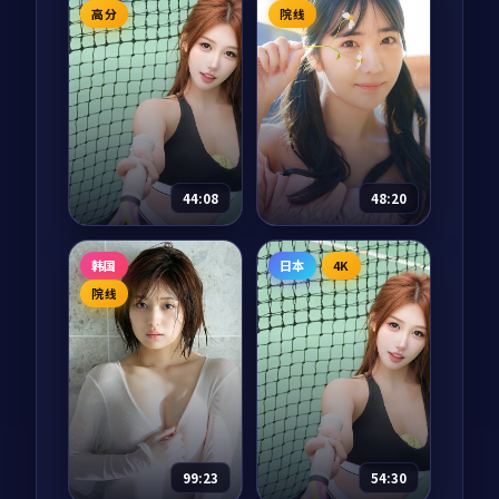
动漫
2025
电影
2025
高分
院线
主演：
神谷浩史、花
主演：
周冬雨、朱亚
泽香菜 等
文 等
宇宙历 273 年，地球
云南红河谷的国境小
少年宿星因为一次实
城，咖啡庄园女主人
验事故意外被传送到
在春天迎来一位失忆
银河系另一端，他需
的旅客。他唯一记得
要在 365 天内集齐七
的信息只有「北纬 23
63,395
8.7
73,636
8.6
科幻
剧情
块碎片回到地球。每
度」。一个春天的相
44:08
48:20
一站他都遇到了一个
处，让两个迷路的人
本不该...
各自找到归途...
春天的第一封信
春夜江湖记
韩国
日本
4K
电视剧
2025
电视剧
2025
院线
主演：
长泽雅美、苍
主演：
章子怡、吴磊
井优 等
等
横滨港的小邮局每年
南宋绍兴年间，临安
三月一日会开放收寄
城外的「春夜阁」是
「春信」的服务。今
江湖人歇脚的中转
年第一封投递出的
站。茶博士苏婵儿每
「春信」从一封寻人
晚听到的传奇，从一
90,681
8.6
78,993
8.4
剧情
动作
启事开始，把一段被
个剑客失踪的春雨之
99:23
54:30
搁置的家族秘密慢慢
夜开始，串起整个江