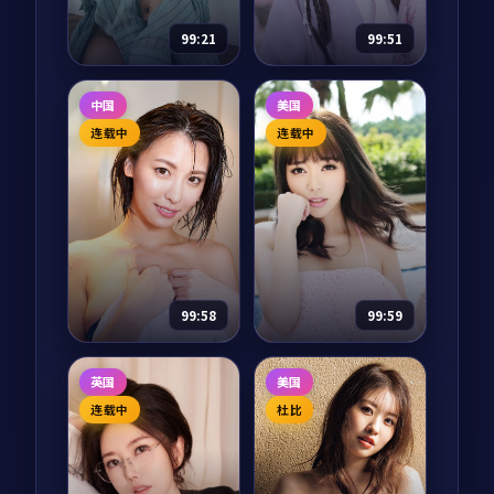
85,324
8.6
剧情
来。故乡像一杯放久
一日三餐、整理衣
97,499
8.6
喜剧
了的茶，他们慢慢把
柜、阳台种菜，把综
99:21
99:51
它重新泡热。
艺还给「家」。
雪后的告白
断桥围猎·典藏
中国
美国
电影
2025
纪录片
2024
连载中
连载中
主演：
朴宝剑、金高
主演：
周迅、雷佳音
银 等
等
江原道滑雪场救援队
断桥围猎·典藏是一
员李俊浩在一场暴风
部以动作为核心的影
雪中救下了一个不愿
视作品，围绕危机、
告诉名字的女人。第
反转与人物成长展
二天天亮，她已不见
开，整体节奏紧凑，
75,584
8.5
32,273
8.0
爱情
动作
踪影，只留下一封写
值得推荐观看。
99:58
99:59
给「下一场雪」的告
白。
危城任务·纪念
异境迷雾·典藏
英国
美国
版
综艺
2024
动漫
2024
连载中
杜比
主演：
张译、章子怡
主演：
雷佳音、沈腾
等
等
危城任务·纪念版是
异境迷雾·典藏是一