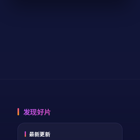
纪录片
2024
纪录片
2024
主演：
黄渤、刘亦菲
主演：
章子怡、易烊
等
千玺 等
南港倒影是一部以科
狂潮档案是一部以动
幻为核心的影视作
漫为核心的影视作
品，围绕危机、反转
品，围绕危机、反转
与人物成长展开，整
与人物成长展开，整
体节奏紧凑，值得推
体节奏紧凑，值得推
61,200
7.6
71,990
6.6
科幻
动漫
荐观看。
荐观看。
发现好片
最新更新