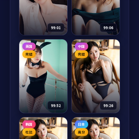
一部以悬疑为核心的
部以科幻为核心的影
影视作品，围绕危
视作品，围绕危机、
机、反转与人物成长
反转与人物成长展
展开，整体节奏紧
开，整体节奏紧凑，
24,453
6.6
67,774
7.7
悬疑
科幻
凑，值得推荐观看。
值得推荐观看。
99:01
99:06
无名猎场·典藏
海上钢琴师·再
英国
中国
见1900
电影
2024
电影
2024
完结
完结
主演：
周迅、沈腾 等
主演：
蒂莫西·查拉
梅、弗洛伦斯·皮尤
无名猎场·典藏是一
部以犯罪为核心的影
在传奇钢琴师 1900 拒
视作品，围绕危机、
绝下船的传说之后，
反转与人物成长展
他十六岁的学徒艾莉
开，整体节奏紧凑，
斯接过钢琴，独自驶
70,418
6.7
犯罪
值得推荐观看。
向新大陆。一段全新
68,279
8.3
剧情
的航海传奇，把海与
99:52
99:26
音乐再次推到极致。
焚城猎局·典藏
霓虹追凶
韩国
日本
纪录片
2024
电影
2024
杜比
高分
主演：
周迅、河正宇
主演：
沈腾、雷佳音