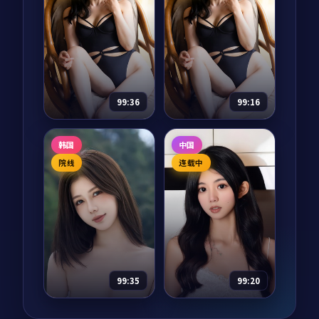
等
等
焚城猎局·典藏是一
霓虹追凶是一部以喜
部以喜剧为核心的影
剧为核心的影视作
视作品，围绕危机、
品，围绕危机、反转
反转与人物成长展
与人物成长展开，整
开，整体节奏紧凑，
体节奏紧凑，值得推
77,025
7.6
14,985
9.3
喜剧
喜剧
值得推荐观看。
荐观看。
99:36
99:16
南港逃生·纪念
逆光航线
韩国
中国
版
纪录片
2024
电视剧
2024
院线
连载中
主演：
易烊千玺、木
主演：
河正宇、梁朝
村拓哉 等
伟 等
南港逃生·纪念版是
逆光航线是一部以悬
一部以惊悚为核心的
疑为核心的影视作
影视作品，围绕危
品，围绕危机、反转
机、反转与人物成长
与人物成长展开，整
展开，整体节奏紧
体节奏紧凑，值得推
63,551
6.5
25,005
9.3
惊悚
悬疑
凑，值得推荐观看。
荐观看。
99:35
99:20
南港倒影
狂潮档案