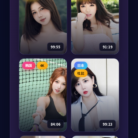
99:55
91:19
风暴玩家
异境追缉·典藏
韩国
4K
日本
电影
2019
电影
2021
杜比
主演：
刘亦菲、沈腾
主演：
黄渤、周迅 等
等
异境追缉·典藏是一
风暴玩家是一部以战
部以喜剧为核心的影
争为核心的影视作
视作品，围绕危机、
品，围绕危机、反转
反转与人物成长展
与人物成长展开，整
开，整体节奏紧凑，
97,774
8.6
喜剧
体节奏紧凑，值得推
值得推荐观看。
97,795
7.7
战争
荐观看。
84:06
99:23