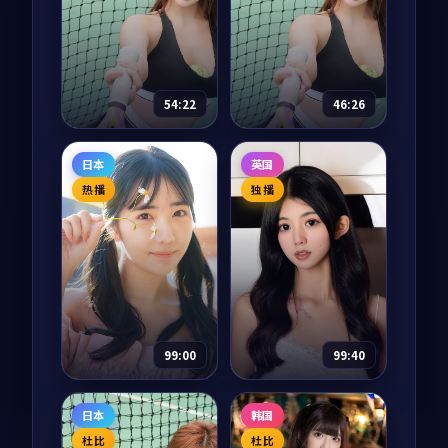
从骆驼到中欧班列，
冲绳石垣岛的潜水教
十二集纪录片把两千
练志保收到一份来自
年的丝绸之路重新走
神户的旧明信片，落
了一遍。每一集都从
款人正是十二年前在
69,239
9.0
剧情
一件文物开始，回到
岛上失踪的初恋。一
85,811
8.7
爱情
正在重新连接的当
封封慢慢寄到的明信
54:22
46:26
下。
片，把太平洋的风温
柔地吹回岸边。
银河奇旅
千里江山图
日本
英国
动漫
2025
电视剧
2025
热播
独播
主演：
神谷浩史、花
主演：
张译、王凯 等
泽香菜 等
1936 年从上海到延安
宇宙历 273 年，地球
的「千里护图」秘密
少年宿星因为一次实
任务中，三个本毫不
验事故意外被传送到
相干的男女肩负把一
银河系另一端，他需
卷珍贵山河图安全送
87,759
8.6
战争
要在 365 天内集齐七
达的责任。一路上每
63,395
8.7
科幻
块碎片回到地球。每
一寸山河，都是被付
99:00
99:40
一站他都遇到了一个
出过代价的故...
本不该...
终局追凶·纪念
天际指令·纪念
日本
韩国
版
版
电视剧
2017
电影
2022
杜比
杜比