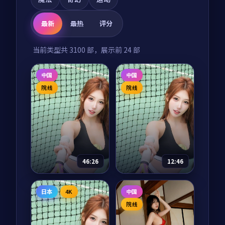
最新
最热
评分
当前类型共
3100
部，展示前
24
部
中国
中国
院线
院线
46:26
12:46
千里江山图
我们的丝绸之路
日本
4K
中国
电视剧
2025
纪录片
2025
院线
主演：
张译、王凯 等
主演：
任达华、陈坤