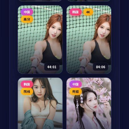
拆开。
南武林的暗流。
春日告别
异世界面包店
中国
韩国
4K
电影
2025
动漫
2025
高分
主演：
孙艺珍、李秉
主演：
花江夏树、茅
宪 等
野爱衣
济州岛的春天来得很
东京下町的小面包师
慢，离婚律师徐妍熙
傅悠太在烤箱前打了
却在这一年突然决定
个盹，醒来发现自己
从首尔搬来。一位老
穿越到了一个面包失
海女、一座废弃灯
传 200 年的异世界。
68,766
8.6
65,343
8.6
爱情
喜剧
塔、一段被她遗忘的
他用一袋酵母、一双
44:01
84:06
少女夏天，逐一从海
手，在魔王城下开起
风里苏醒。
了第一家面包...
故里
我家的小日子
韩国
中国
电视剧
2025
综艺
2025
院线
完结
主演：
张译、海清 等
主演：
朴宝剑、金高
银 等
山西汾阳老城的最后
一辆夜班绿皮火车开
四位常年外景拍摄的
行前一年，三个本已
演员，被要求在镜头
离开的中年人因父母
前过整整十二周「不
的一封电报先后回
出门」的家居生活。