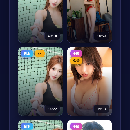
1936 年从上海到延安
从长安到撒马尔罕、
的「千里护图」秘密
从骆驼到中欧班列，
任务中，三个本毫不
十二集纪录片把两千
相干的男女肩负把一
年的丝绸之路重新走
卷珍贵山河图安全送
了一遍。每一集都从
87,759
8.6
69,239
9.0
战争
剧情
达的责任。一路上每
一件文物开始，回到
一寸山河，都是被付
正在重新连接的当
48:18
50:53
出过代价的故...
下。
海风从南来
山海有归人
日本
4K
中国
电视剧
2025
电视剧
2025
高分
主演：
长泽雅美、阿
主演：
吴京、刘亦菲
部宽 等
等
冲绳石垣岛的潜水教
《山海经》记载的
练志保收到一份来自
「归人」在 2087 年的
神户的旧明信片，落
近未来再次现身，一
款人正是十二年前在
名考古学者在云南古
岛上失踪的初恋。一
滇国遗址中破译出他
85,811
8.7
83,376
8.6
爱情
科幻
封封慢慢寄到的明信
们留下的归航路径。
54:22
99:13
片，把太平洋的风温
一场跨越上古与近未
柔地吹回岸边。
来的冒险，重...
银河奇旅
北纬23度的春天
日本
中国