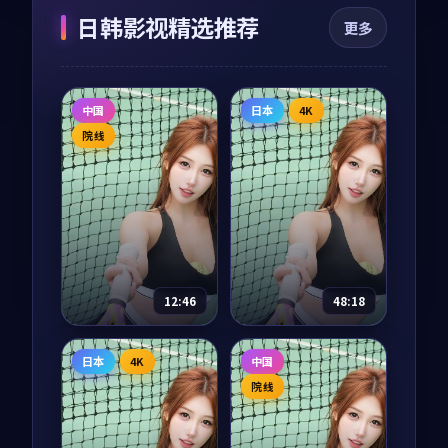
日韩影视精选推荐
更多
中国
日本
4K
院线
12:46
48:18
我们的丝绸之路
海风从南来
日本
4K
中国
纪录片
2025
电视剧
2025
院线
主演：
任达华、陈坤
主演：
长泽雅美、阿
部宽 等
从长安到撒马尔罕、